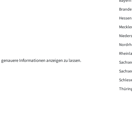
Bayern
Branden
Hessen
Meckle
Nieder
Nordrh
Rheinla
ch genauere Informationen anzeigen zu lassen.
Sachse
Sachse
Schles
Thürin