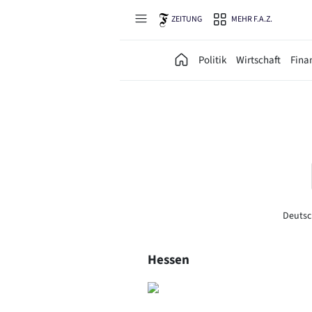
Direkt zum Hauptinhalt
ZEITUNG
MEHR F.A.Z.
Politik
Wirtschaft
Fina
Deuts
Hessen