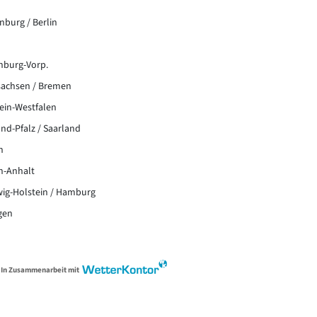
burg / Berlin
nburg-Vorp.
sachsen / Bremen
ein-Westfalen
nd-Pfalz / Saarland
n
n-Anhalt
wig-Holstein / Hamburg
gen
In Zusammenarbeit mit