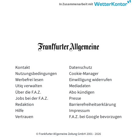
In Zusammenarbeit mit
Kontakt
Datenschutz
Nutzungsbedingungen
Cookie-Manager
Werbefrei lesen
Einwilligung widerrufen
Utiq verwalten
Mediadaten
Über die F.A.Z.
Abo kündigen
Jobs bei der F.A.Z.
Presse
Redaktion
Barrierefreiheitserklärung
Hilfe
Impressum
Vertrauen
F.A.Z. bei Google bevorzugen
© Frankfurter Allgemeine Zeitung GmbH 2001 -
2026