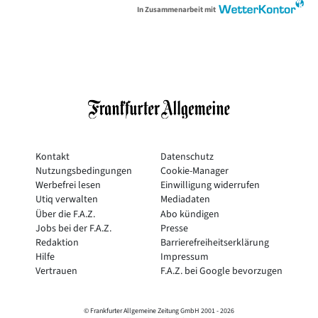
In Zusammenarbeit mit
Kontakt
Datenschutz
Nutzungsbedingungen
Cookie-Manager
Werbefrei lesen
Einwilligung widerrufen
Utiq verwalten
Mediadaten
Über die F.A.Z.
Abo kündigen
Jobs bei der F.A.Z.
Presse
Redaktion
Barrierefreiheitserklärung
Hilfe
Impressum
Vertrauen
F.A.Z. bei Google bevorzugen
© Frankfurter Allgemeine Zeitung GmbH 2001 -
2026