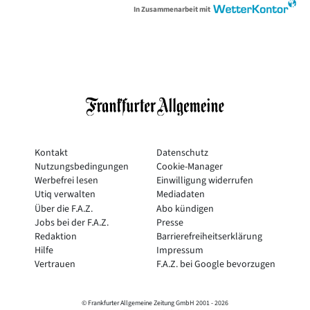
In Zusammenarbeit mit
Kontakt
Datenschutz
Nutzungsbedingungen
Cookie-Manager
Werbefrei lesen
Einwilligung widerrufen
Utiq verwalten
Mediadaten
Über die F.A.Z.
Abo kündigen
Jobs bei der F.A.Z.
Presse
Redaktion
Barrierefreiheitserklärung
Hilfe
Impressum
Vertrauen
F.A.Z. bei Google bevorzugen
© Frankfurter Allgemeine Zeitung GmbH 2001 -
2026