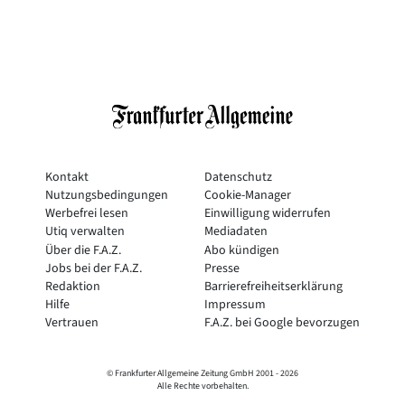
Kontakt
Datenschutz
Nutzungsbedingungen
Cookie-Manager
Werbefrei lesen
Einwilligung widerrufen
Utiq verwalten
Mediadaten
Über die F.A.Z.
Abo kündigen
Jobs bei der F.A.Z.
Presse
Redaktion
Barrierefreiheitserklärung
Hilfe
Impressum
Vertrauen
F.A.Z. bei Google bevorzugen
© Frankfurter Allgemeine Zeitung GmbH 2001 -
2026
Alle Rechte vorbehalten.