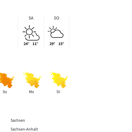
SA
SO
24°
11°
29°
15°
So
Mo
Di
Sachsen
Sachsen-Anhalt