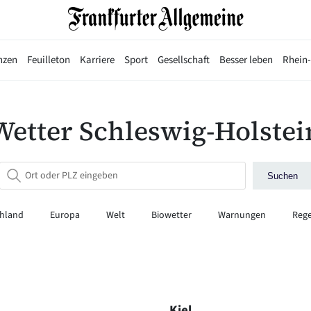
nzen
Feuilleton
Karriere
Sport
Gesellschaft
Besser leben
Rhein
Wetter Schleswig-Holstei
Suchen
chland
Europa
Welt
Biowetter
Warnungen
Reg
Kiel