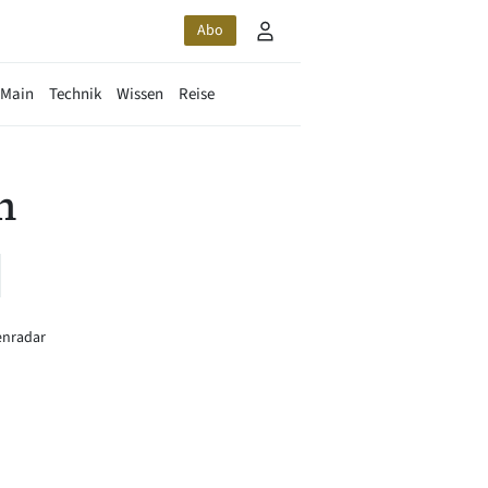
Abo
-Main
Technik
Wissen
Reise
n
enradar