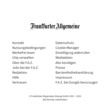
Kontakt
Datenschutz
Nutzungsbedingungen
Cookie-Manager
Werbefrei lesen
Einwilligung widerrufen
Utiq verwalten
Mediadaten
Über die F.A.Z.
Abo kündigen
Jobs bei der F.A.Z.
Presse
Redaktion
Barrierefreiheitserklärung
Hilfe
Impressum
Vertrauen
F.A.Z. bei Google bevorzugen
© Frankfurter Allgemeine Zeitung GmbH 2001 -
2026
Alle Rechte vorbehalten.